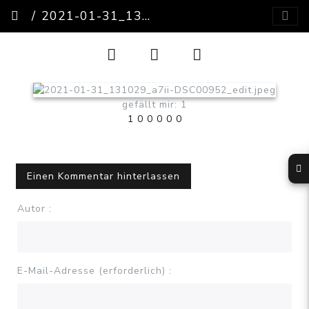
2021-01-31_131029_A7II-DSC00952_EDIT
gefällt mir: 1
1
0
0
0
0
0
Einen Kommentar hinterlassen
Autor :
E-Mail-Adresse (erforderlich) :