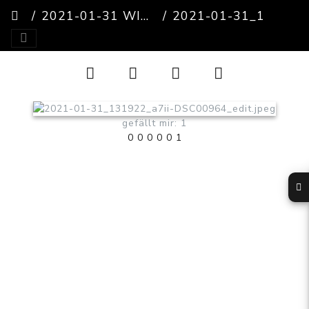
2021-01-31 WINTER IN CHEMNITZ
2021-01-31_131922_A7II-DSC00964_EDIT
gefällt mir: 1
0
0
0
0
0
1