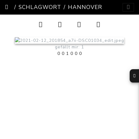
SCHLAGWORT
HANNOVER
gefällt mir: 1
0
0
1
0
0
0