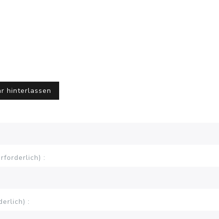
r hinterlassen
forderlich) :
erlich) :