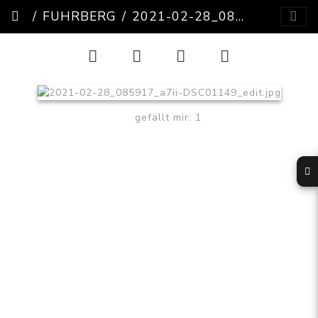
FUHRBERG
2021-02-28_085917_A7II-DSC01149_EDIT
gefällt mir: 1