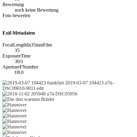
Bewertung
noch keine Bewertung
Foto bewerten
Exif-Metadaten
FocalLengthIn35mmFilm
35
ExposureTime
30/1
ApertureFNumber
f/8.0