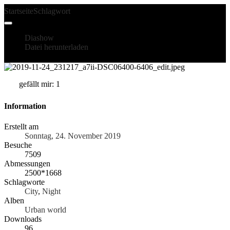
Startseite
Schlagwort
Den Haag
Diashow
Datei herunterladen
gefällt mir: 1
Information
Erstellt am
Sonntag, 24. November 2019
Besuche
7509
Abmessungen
2500*1668
Schlagworte
City
,
Night
Alben
Urban world
Downloads
96