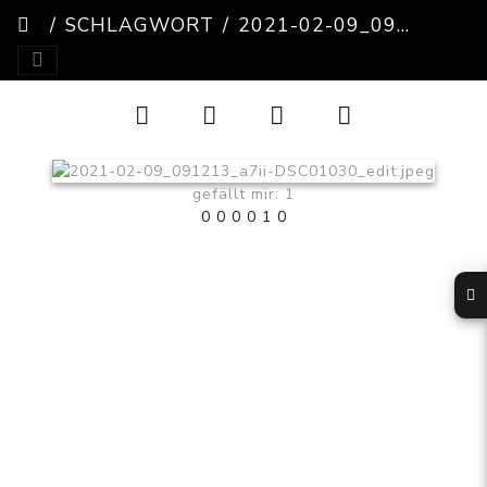
SCHLAGWORT
2021-02-09_091213_A7II-DSC01030_EDIT
gefällt mir: 1
0
0
0
0
1
0